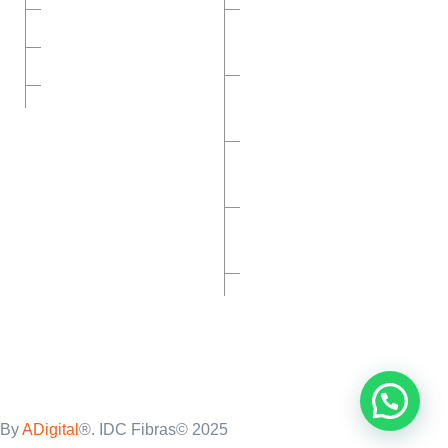
Inicio
Malla-Para-Sistemas-
Constructivos-Eifs
Nosotros
Malla De Refuerzo Para
Contacto
Mármol
Malla Para Refuerzo De
Muros
Malla Para
Construcciones Ligeras
Cintilla Para Tablaroca
By
ADigital
®. IDC Fibras© 2025