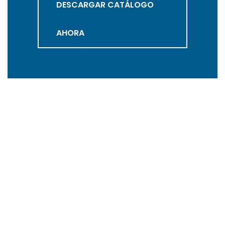
DESCARGAR CATÁLOGO
AHORA
Distribuidores de malla de fibra de vidrio y cintilla para
construcción en todo México. Más de 15 años
ofreciendo calidad, resistencia y entrega confiable a
constructoras, ferreterías, arquitectos y fabricantes de
prefabricados.